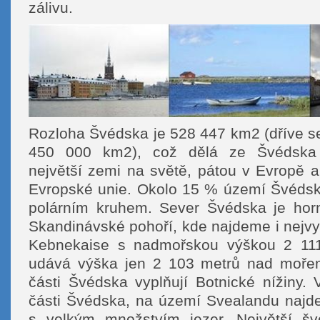
zálivu.
Rozloha Švédska je 528 447 km2 (dříve se
450 000 km2), což dělá ze Švédska
největší zemi na světě, pátou v Evropě a 
Evropské unie. Okolo 15 % území Švédsk
polárním kruhem. Sever Švédska je horn
Skandinávské pohoří, kde najdeme i nejvy
Kebnekaise s nadmořskou výškou 2 11
udává výška jen 2 103 metrů nad mořem
části Švédska vyplňují Botnické nížiny. V
části Švédska, na území Svealandu najd
s velkým množstvím jezer. Největší šv