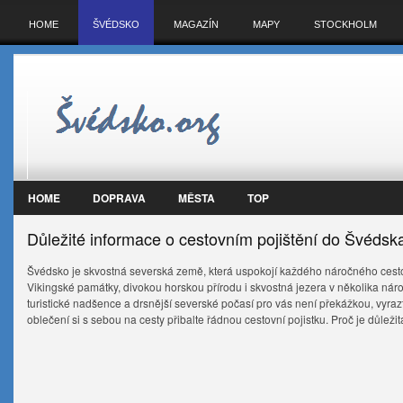
HOME
ŠVÉDSKO
MAGAZÍN
MAPY
STOCKHOLM
HOME
DOPRAVA
MĚSTA
TOP
Důležité informace o cestovním pojištění do Švédsk
Švédsko je skvostná severská země, která uspokojí každého náročného cestov
Vikingské památky, divokou horskou přírodu i skvostná jezera v několika národ
turistické nadšence a drsnější severské počasí pro vás není překážkou, vyra
oblečení si s sebou na cesty přibalte řádnou cestovní pojistku. Proč je důleži