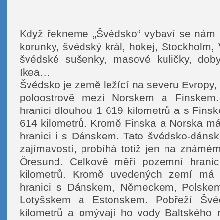
Když řekneme „Švédsko“ vybaví se nám nej
korunky, švédský král, hokej, Stockholm,
švédské sušenky, masové kuličky, dob
Ikea…
Švédsko je země ležící na severu Evropy
poloostrově mezi Norskem a Finskem.
hranici dlouhou 1 619 kilometrů a s Fins
614 kilometrů. Kromě Finska a Norska m
hranici i s Dánskem. Tato švédsko-dánsk
zajímavostí, probíhá totiž jen na známém
Öresund. Celkově měří pozemní hrani
kilometrů. Kromě uvedených zemí má
hranici s Dánskem, Německem, Polskem
Lotyšskem a Estonskem. Pobřeží Šv
kilometrů a omývají ho vody Baltského 