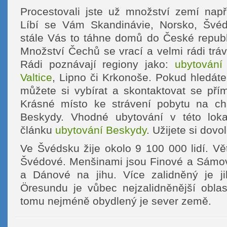
Procestovali jste už množství zemí nap
Líbí se Vám Skandinávie, Norsko, Švéd
stále Vás to táhne domů do České republi
Množství Čechů se vrací a velmi rádi trá
Rádi poznávají regiony jako:
ubytování
Valtice
, Lipno či Krkonoše. Pokud hledát
můžete si vybírat a skontaktovat se pří
Krásné místo ke strávení pobytu na cha
Beskydy. Vhodné ubytování v této lokal
článku
ubytování Beskydy
. Užijete si dov
Ve Švédsku žije okolo 9 100 000 lidí. Vě
Švédové. Menšinami jsou Finové a Sámo
a Dánové na jihu. Více zalidněný je ji
Öresundu je vůbec nejzalidněnější oblas
tomu nejméně obydlený je sever země.