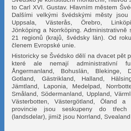
to Carl XVI. Gustav. Hlavním městem Švé
Dalšími velkými švédskými městy jsou
Uppsala, Västerås, Örebro, Linköpi
Jönköping a Norrköping. Administrativně 
21 regionů (krajů, švédsky län). Od ro
členem Evropské unie.
Historicky se Švédsko dělí na dvacet pět p
které ale nemají administrativní fu
Ångermanland, Bohuslän, Blekinge, D
Gotland, Gästrikland, Halland, Hälsing
Jämtland, Laponia, Medelpad, Norrbott
Småland, Södermanland, Uppland, Värml
Västerbotten, Västergötland, Öland a Ö
provincie jsou seskupeny do třech 
(landsdelar), jimiž jsou Norrland, Svealan