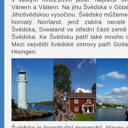
Vänern a Vättern. Na jihu Švédska v Göt
Jihošvédskou vysočinu. Švédsko můžeme r
hornatý Norrland, jenž zabírá necelé
Švédska, Svealand ve střední části země 
Švédska. Ke Švédsku patří také mnoho o
Mezi největší švédské ostrovy patří Gotl
Hisingen.
Švédsko je konstituční monarchií, hlavou st