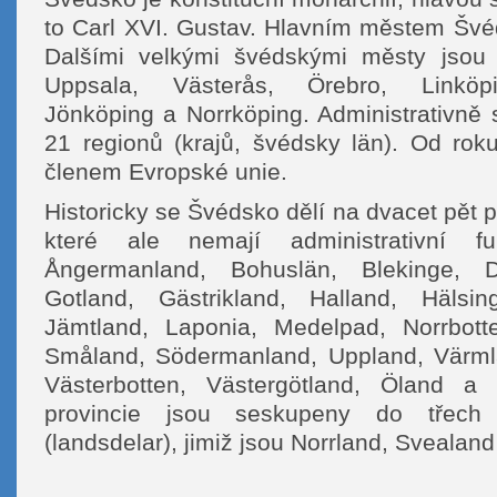
to Carl XVI. Gustav. Hlavním městem Švé
Dalšími velkými švédskými městy jsou
Uppsala, Västerås, Örebro, Linköpi
Jönköping a Norrköping. Administrativně 
21 regionů (krajů, švédsky län). Od ro
členem Evropské unie.
Historicky se Švédsko dělí na dvacet pět p
které ale nemají administrativní fu
Ångermanland, Bohuslän, Blekinge, D
Gotland, Gästrikland, Halland, Hälsing
Jämtland, Laponia, Medelpad, Norrbott
Småland, Södermanland, Uppland, Värml
Västerbotten, Västergötland, Öland a Ö
provincie jsou seskupeny do třech 
(landsdelar), jimiž jsou Norrland, Svealan