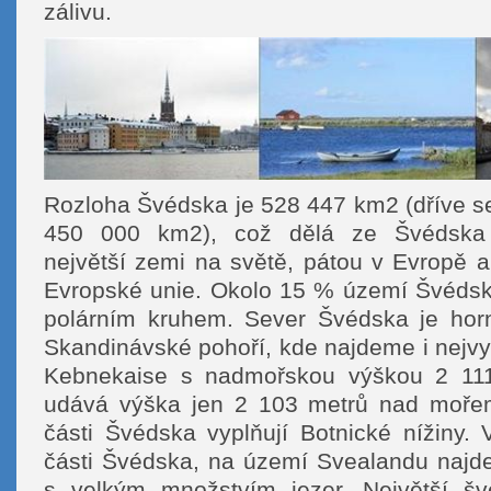
zálivu.
Rozloha Švédska je 528 447 km2 (dříve se
450 000 km2), což dělá ze Švédska
největší zemi na světě, pátou v Evropě a 
Evropské unie. Okolo 15 % území Švédsk
polárním kruhem. Sever Švédska je horn
Skandinávské pohoří, kde najdeme i nejvy
Kebnekaise s nadmořskou výškou 2 11
udává výška jen 2 103 metrů nad mořem
části Švédska vyplňují Botnické nížiny. V
části Švédska, na území Svealandu najd
s velkým množstvím jezer. Největší šv