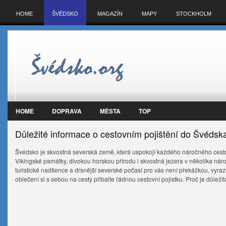
HOME
ŠVÉDSKO
MAGAZÍN
MAPY
STOCKHOLM
HOME
DOPRAVA
MĚSTA
TOP
Důležité informace o cestovním pojištění do Švédsk
Švédsko je skvostná severská země, která uspokojí každého náročného cestov
Vikingské památky, divokou horskou přírodu i skvostná jezera v několika národ
turistické nadšence a drsnější severské počasí pro vás není překážkou, vyra
oblečení si s sebou na cesty přibalte řádnou cestovní pojistku. Proč je důleži