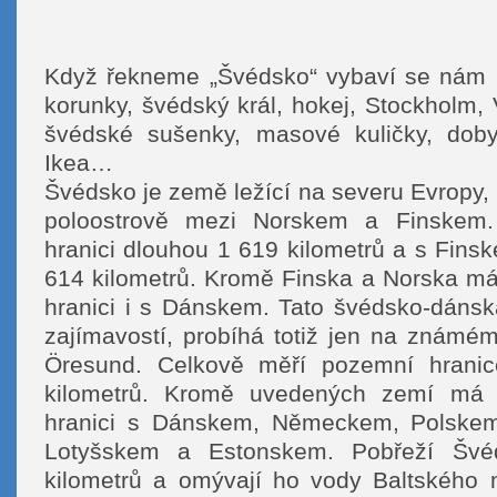
Když řekneme „Švédsko“ vybaví se nám nej
korunky, švédský král, hokej, Stockholm,
švédské sušenky, masové kuličky, dob
Ikea…
Švédsko je země ležící na severu Evropy
poloostrově mezi Norskem a Finskem.
hranici dlouhou 1 619 kilometrů a s Fins
614 kilometrů. Kromě Finska a Norska m
hranici i s Dánskem. Tato švédsko-dánsk
zajímavostí, probíhá totiž jen na známém
Öresund. Celkově měří pozemní hrani
kilometrů. Kromě uvedených zemí má
hranici s Dánskem, Německem, Polskem
Lotyšskem a Estonskem. Pobřeží Šv
kilometrů a omývají ho vody Baltského 