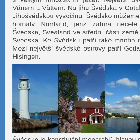
Vänern a Vättern. Na jihu Švédska v Göt
Jihošvédskou vysočinu. Švédsko můžeme r
hornatý Norrland, jenž zabírá necelé
Švédska, Svealand ve střední části země 
Švédska. Ke Švédsku patří také mnoho o
Mezi největší švédské ostrovy patří Gotl
Hisingen.
Švédsko je konstituční monarchií, hlavou st