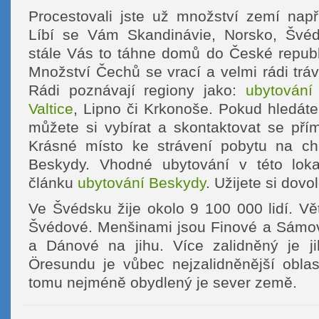
Procestovali jste už množství zemí nap
Líbí se Vám Skandinávie, Norsko, Švéd
stále Vás to táhne domů do České republi
Množství Čechů se vrací a velmi rádi trá
Rádi poznávají regiony jako:
ubytování
Valtice
, Lipno či Krkonoše. Pokud hledát
můžete si vybírat a skontaktovat se pří
Krásné místo ke strávení pobytu na cha
Beskydy. Vhodné ubytování v této lokal
článku
ubytování Beskydy
. Užijete si dov
Ve Švédsku žije okolo 9 100 000 lidí. Vě
Švédové. Menšinami jsou Finové a Sámo
a Dánové na jihu. Více zalidněný je ji
Öresundu je vůbec nejzalidněnější oblas
tomu nejméně obydlený je sever země.