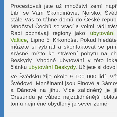
Procestovali jste už množství zemí nap
Líbí se Vám Skandinávie, Norsko, Švéd
stále Vás to táhne domů do České republi
Množství Čechů se vrací a velmi rádi trá
Rádi poznávají regiony jako:
ubytování
Valtice
, Lipno či Krkonoše. Pokud hledát
můžete si vybírat a skontaktovat se pří
Krásné místo ke strávení pobytu na cha
Beskydy. Vhodné ubytování v této lokal
článku
ubytování Beskydy
. Užijete si dov
Ve Švédsku žije okolo 9 100 000 lidí. Vě
Švédové. Menšinami jsou Finové a Sámo
a Dánové na jihu. Více zalidněný je ji
Öresundu je vůbec nejzalidněnější oblas
tomu nejméně obydlený je sever země.