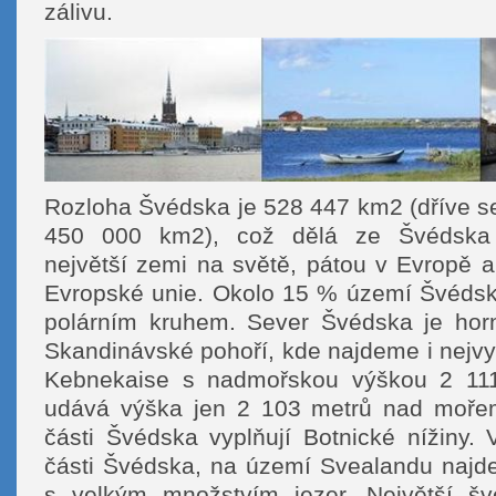
zálivu.
Rozloha Švédska je 528 447 km2 (dříve se
450 000 km2), což dělá ze Švédska
největší zemi na světě, pátou v Evropě a 
Evropské unie. Okolo 15 % území Švédsk
polárním kruhem. Sever Švédska je horn
Skandinávské pohoří, kde najdeme i nejvy
Kebnekaise s nadmořskou výškou 2 11
udává výška jen 2 103 metrů nad mořem
části Švédska vyplňují Botnické nížiny. V
části Švédska, na území Svealandu najd
s velkým množstvím jezer. Největší šv