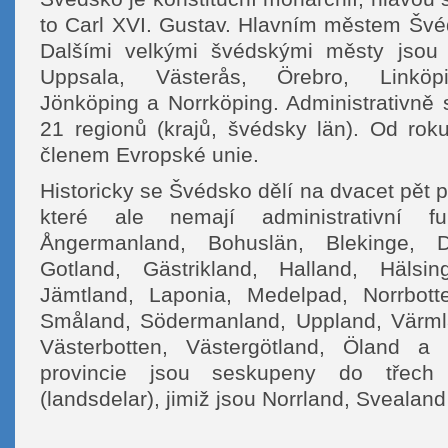
to Carl XVI. Gustav. Hlavním městem Švé
Dalšími velkými švédskými městy jsou
Uppsala, Västerås, Örebro, Linköpi
Jönköping a Norrköping. Administrativně 
21 regionů (krajů, švédsky län). Od ro
členem Evropské unie.
Historicky se Švédsko dělí na dvacet pět p
které ale nemají administrativní fu
Ångermanland, Bohuslän, Blekinge, D
Gotland, Gästrikland, Halland, Hälsing
Jämtland, Laponia, Medelpad, Norrbott
Småland, Södermanland, Uppland, Värml
Västerbotten, Västergötland, Öland a Ö
provincie jsou seskupeny do třech 
(landsdelar), jimiž jsou Norrland, Svealan