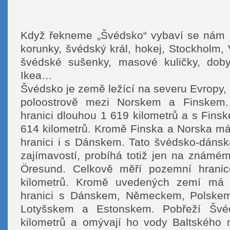
Když řekneme „Švédsko“ vybaví se nám nej
korunky, švédský král, hokej, Stockholm,
švédské sušenky, masové kuličky, dob
Ikea…
Švédsko je země ležící na severu Evropy
poloostrově mezi Norskem a Finskem.
hranici dlouhou 1 619 kilometrů a s Fins
614 kilometrů. Kromě Finska a Norska m
hranici i s Dánskem. Tato švédsko-dánsk
zajímavostí, probíhá totiž jen na známém
Öresund. Celkově měří pozemní hrani
kilometrů. Kromě uvedených zemí má
hranici s Dánskem, Německem, Polskem
Lotyšskem a Estonskem. Pobřeží Šv
kilometrů a omývají ho vody Baltského 