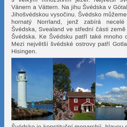
Vänern a Vättern. Na jihu Švédska v Göt
Jihošvédskou vysočinu. Švédsko můžeme r
hornatý Norrland, jenž zabírá necelé
Švédska, Svealand ve střední části země 
Švédska. Ke Švédsku patří také mnoho o
Mezi největší švédské ostrovy patří Gotl
Hisingen.
Švédsko je konstituční monarchií, hlavou st