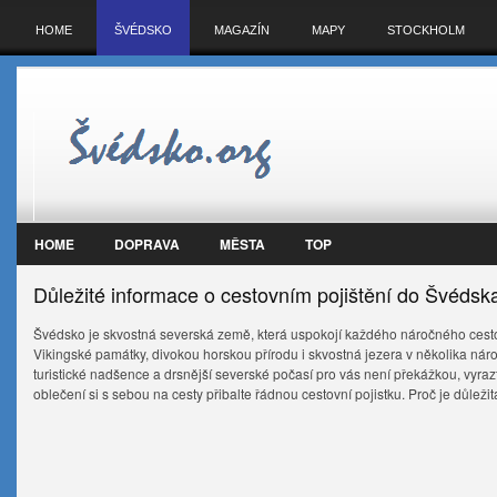
HOME
ŠVÉDSKO
MAGAZÍN
MAPY
STOCKHOLM
HOME
DOPRAVA
MĚSTA
TOP
Důležité informace o cestovním pojištění do Švédsk
Švédsko je skvostná severská země, která uspokojí každého náročného cestov
Vikingské památky, divokou horskou přírodu i skvostná jezera v několika národ
turistické nadšence a drsnější severské počasí pro vás není překážkou, vyra
oblečení si s sebou na cesty přibalte řádnou cestovní pojistku. Proč je důleži