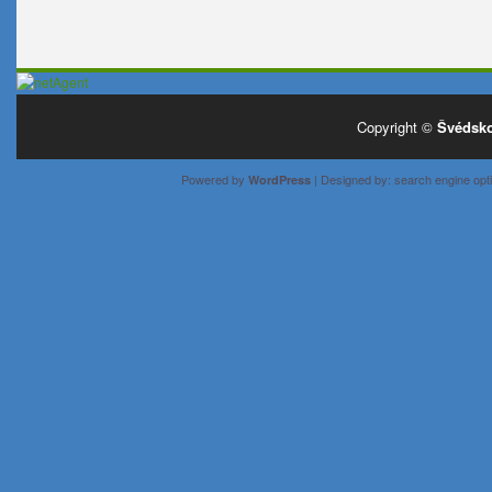
Copyright ©
Švédsko
Powered by
| Designed by:
search engine opti
WordPress