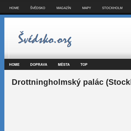
HOME
ŠVÉDSKO
MAGAZÍN
MAPY
STOCKHOLM
HOME
DOPRAVA
MĚSTA
TOP
Drottningholmský palác (Stoc