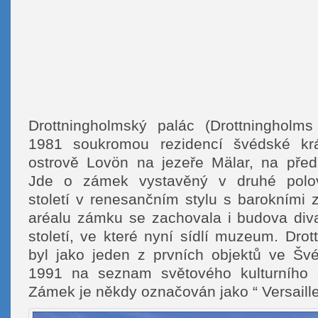
Drottningholmský palác (Drottningholms
1981 soukromou rezidencí švédské kr
ostrově Lovön na jezeře Mälar, na před
Jde o zámek vystavěný v druhé polo
století v renesančním stylu s barokními 
aréalu zámku se zachovala i budova div
století, ve které nyní sídlí muzeum. Dro
byl jako jeden z prvních objektů ve Šv
1991 na seznam světového kulturního
Zámek je někdy označován jako “ Versaill