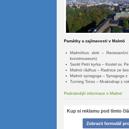
Památky a zajímavosti v Malmö
Malmöhus slott – Renesančn
konstmuseum)
Sankt Petri kyrka – Kostel sv. Pe
Malmö rådhus – Radnice ze šest
Malmö synagoga – Synagoga z 
Turning Torso – Mrakodrap z ro
Podrobnější informace o Malmö
Kup si reklamu pod tímto čl
Zobrazit formulář pr