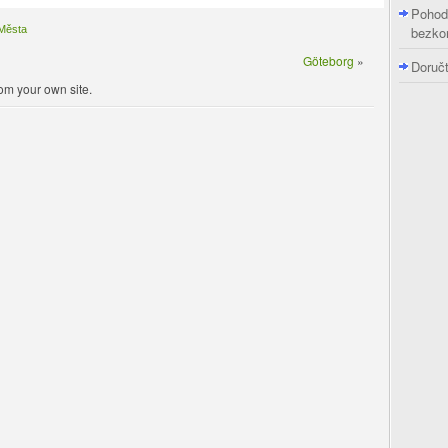
Pohod
Města
bezko
Göteborg
»
Doruč
om your own site.