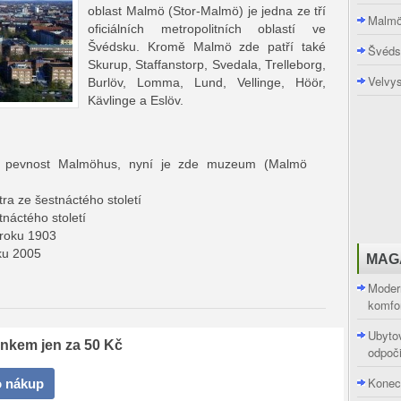
oblast Malmö (Stor-Malmö) je jedna ze tří
Malm
oficiálních metropolitních oblastí ve
Švédsku. Kromě Malmö zde patří také
Švéds
Skurup, Staffanstorp, Svedala, Trelleborg,
Velvys
Burlöv, Lomma, Lund, Vellinge, Höör,
Kävlinge a Eslöv.
í pevnost Malmöhus, nyní je zde muzeum (Malmö
tra ze šestnáctého století
náctého století
roku 1903
ku 2005
MAG
Modern
komfor
Ubytov
ánkem jen za 50 Kč
odpoč
Konec
o nákup