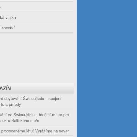
ö
ká vlajka
lanectví
AZÍN
í ubytování Świnoujście – spojení
tu a přírody
ání ve Świnoujściu – ideální místo pro
inek u Baltského moře
 propocenému létu! Vyrážíme na sever