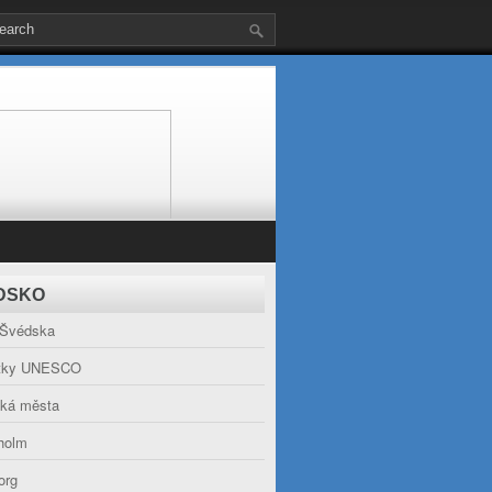
DSKO
Švédska
tky UNESCO
ká města
holm
org