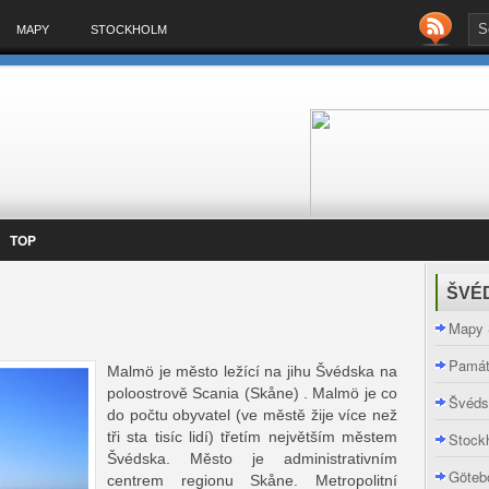
MAPY
STOCKHOLM
TOP
ŠVÉ
Mapy 
Pamá
Malmö je město ležící na jihu Švédska na
poloostrově Scania (Skåne) . Malmö je co
Švéds
do počtu obyvatel (ve městě žije více než
tři sta tisíc lidí) třetím největším městem
Stock
Švédska. Město je administrativním
Göteb
centrem regionu Skåne. Metropolitní