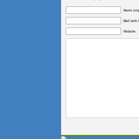
Name (req
Mail (will
Website